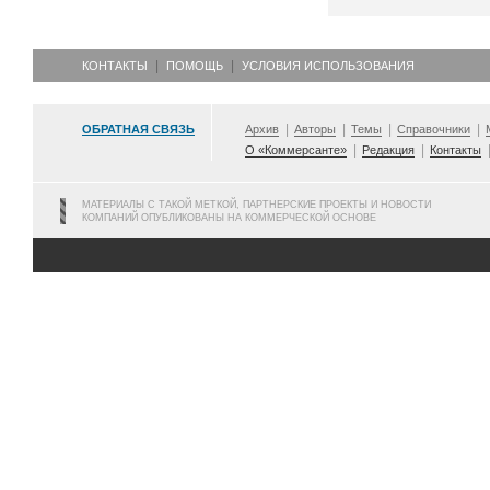
КОНТАКТЫ
ПОМОЩЬ
УСЛОВИЯ ИСПОЛЬЗОВАНИЯ
ОБРАТНАЯ СВЯЗЬ
Архив
Авторы
Темы
Справочники
О «Коммерсанте»
Редакция
Контакты
МАТЕРИАЛЫ С ТАКОЙ МЕТКОЙ, ПАРТНЕРСКИЕ ПРОЕКТЫ И НОВОСТИ
КОМПАНИЙ ОПУБЛИКОВАНЫ НА КОММЕРЧЕСКОЙ ОСНОВЕ