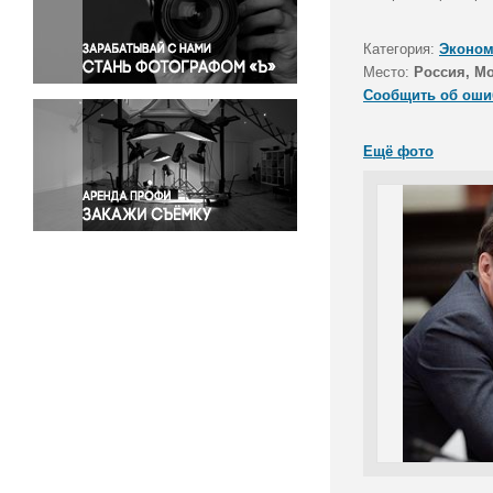
Правосудие
Происшествия и конфликты
Категория:
Эконом
Религия
Место:
Россия, М
Сообщить об оши
Светская жизнь
Спорт
Ещё фото
Экология
Экономика и бизнес