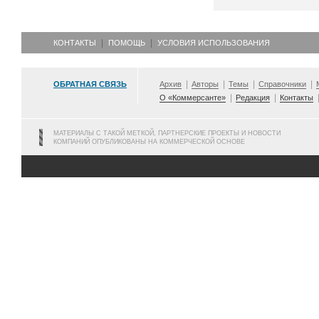
КОНТАКТЫ
ПОМОЩЬ
УСЛОВИЯ ИСПОЛЬЗОВАНИЯ
ОБРАТНАЯ СВЯЗЬ
Архив
Авторы
Темы
Справочники
О «Коммерсанте»
Редакция
Контакты
МАТЕРИАЛЫ С ТАКОЙ МЕТКОЙ, ПАРТНЕРСКИЕ ПРОЕКТЫ И НОВОСТИ
КОМПАНИЙ ОПУБЛИКОВАНЫ НА КОММЕРЧЕСКОЙ ОСНОВЕ