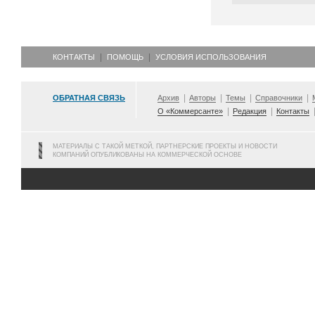
КОНТАКТЫ
ПОМОЩЬ
УСЛОВИЯ ИСПОЛЬЗОВАНИЯ
ОБРАТНАЯ СВЯЗЬ
Архив
Авторы
Темы
Справочники
О «Коммерсанте»
Редакция
Контакты
МАТЕРИАЛЫ С ТАКОЙ МЕТКОЙ, ПАРТНЕРСКИЕ ПРОЕКТЫ И НОВОСТИ
КОМПАНИЙ ОПУБЛИКОВАНЫ НА КОММЕРЧЕСКОЙ ОСНОВЕ