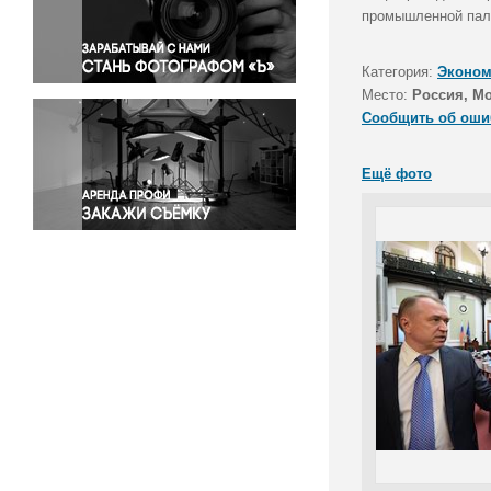
Правосудие
промышленной пал
Происшествия и конфликты
Религия
Категория:
Эконом
Место:
Россия, М
Светская жизнь
Сообщить об оши
Спорт
Экология
Ещё фото
Экономика и бизнес