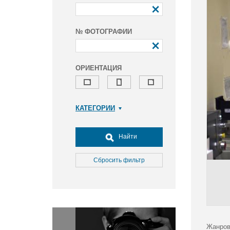
№ ФОТОГРАФИИ
ОРИЕНТАЦИЯ
КАТЕГОРИИ
Армия и ВПК
Досуг, туризм и отдых
Найти
Культура
Медицина
Сбросить фильтр
Наука
Образование
Общество
Окружающая среда
Политика
Жанров