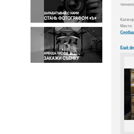
Правосудие
технол
Происшествия и конфликты
Религия
Катего
Место:
Светская жизнь
Сообщ
Спорт
Экология
Ещё ф
Экономика и бизнес