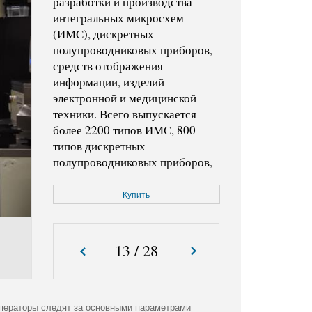
разработки и производства
интегральных микросхем
(ИМС), дискретных
полупроводниковых приборов,
средств отображения
информации, изделий
электронной и медицинской
техники. Всего выпускается
более 2200 типов ИМС, 800
типов дискретных
полупроводниковых приборов,
200 типов ЖКИ и 80
наименований изделий
Купить
электронной техники для
медицины и контроля здоровья,
банковской сферы, торговли,
13
/
28
сельского хозяйства и др. На
предприяти разрабатывается и
изготавливается новейшие
микроэлектронные компоненты
ператоры следят за основными параметрами