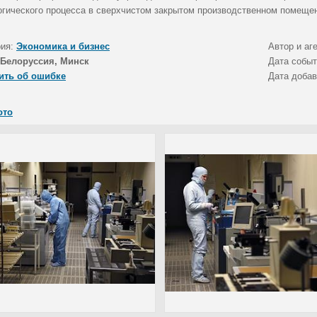
огического процесса в сверхчистом закрытом производственном помеще
рия:
Экономика и бизнес
Автор и аг
Белоруссия, Минск
Дата собы
ить об ошибке
Дата доба
ото