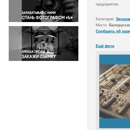
Правосудие
предприятия.
Происшествия и конфликты
Религия
Категория:
Эконом
Место:
Белорусси
Светская жизнь
Сообщить об оши
Спорт
Экология
Ещё фото
Экономика и бизнес