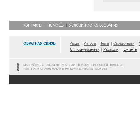
КОНТАКТЫ
ПОМОЩЬ
УСЛОВИЯ ИСПОЛЬЗОВАНИЯ
ОБРАТНАЯ СВЯЗЬ
Архив
Авторы
Темы
Справочники
О «Коммерсанте»
Редакция
Контакты
МАТЕРИАЛЫ С ТАКОЙ МЕТКОЙ, ПАРТНЕРСКИЕ ПРОЕКТЫ И НОВОСТИ
КОМПАНИЙ ОПУБЛИКОВАНЫ НА КОММЕРЧЕСКОЙ ОСНОВЕ