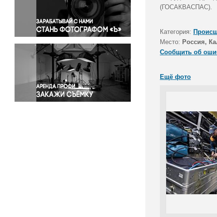
Правосудие
(ГОСАКВАСПАС).
Происшествия и конфликты
Религия
Категория:
Происш
Место:
Россия, Ка
Светская жизнь
Сообщить об оши
Спорт
Экология
Ещё фото
Экономика и бизнес