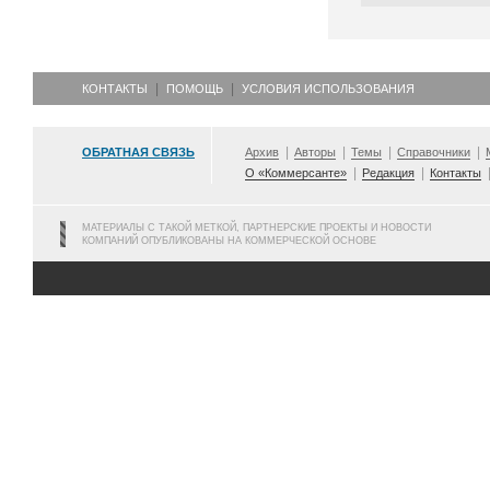
КОНТАКТЫ
ПОМОЩЬ
УСЛОВИЯ ИСПОЛЬЗОВАНИЯ
ОБРАТНАЯ СВЯЗЬ
Архив
Авторы
Темы
Справочники
О «Коммерсанте»
Редакция
Контакты
МАТЕРИАЛЫ С ТАКОЙ МЕТКОЙ, ПАРТНЕРСКИЕ ПРОЕКТЫ И НОВОСТИ
КОМПАНИЙ ОПУБЛИКОВАНЫ НА КОММЕРЧЕСКОЙ ОСНОВЕ