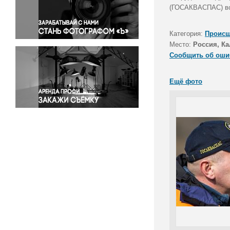
Правосудие
(ГОСАКВАСПАС) во
Происшествия и конфликты
Религия
Категория:
Происш
Место:
Россия, Ка
Светская жизнь
Сообщить об оши
Спорт
Экология
Ещё фото
Экономика и бизнес