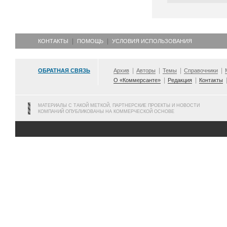
КОНТАКТЫ
ПОМОЩЬ
УСЛОВИЯ ИСПОЛЬЗОВАНИЯ
ОБРАТНАЯ СВЯЗЬ
Архив
Авторы
Темы
Справочники
О «Коммерсанте»
Редакция
Контакты
МАТЕРИАЛЫ С ТАКОЙ МЕТКОЙ, ПАРТНЕРСКИЕ ПРОЕКТЫ И НОВОСТИ
КОМПАНИЙ ОПУБЛИКОВАНЫ НА КОММЕРЧЕСКОЙ ОСНОВЕ