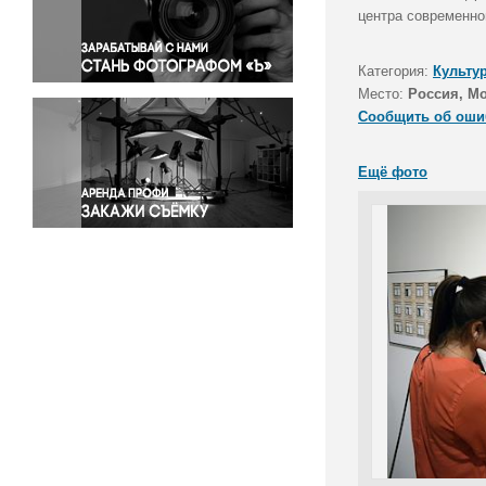
Правосудие
центра современно
Происшествия и конфликты
Религия
Категория:
Культу
Место:
Россия, М
Светская жизнь
Сообщить об оши
Спорт
Экология
Ещё фото
Экономика и бизнес