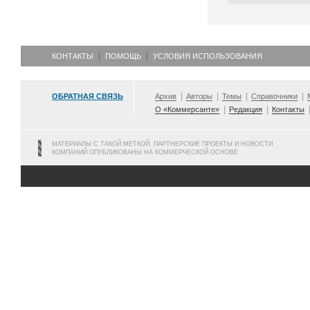
КОНТАКТЫ
ПОМОЩЬ
УСЛОВИЯ ИСПОЛЬЗОВАНИЯ
ОБРАТНАЯ СВЯЗЬ
Архив
Авторы
Темы
Справочники
О «Коммерсанте»
Редакция
Контакты
МАТЕРИАЛЫ С ТАКОЙ МЕТКОЙ, ПАРТНЕРСКИЕ ПРОЕКТЫ И НОВОСТИ
КОМПАНИЙ ОПУБЛИКОВАНЫ НА КОММЕРЧЕСКОЙ ОСНОВЕ