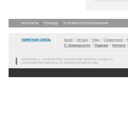
КОНТАКТЫ
ПОМОЩЬ
УСЛОВИЯ ИСПОЛЬЗОВАНИЯ
ОБРАТНАЯ СВЯЗЬ
Архив
Авторы
Темы
Справочники
О «Коммерсанте»
Редакция
Контакты
МАТЕРИАЛЫ С ТАКОЙ МЕТКОЙ, ПАРТНЕРСКИЕ ПРОЕКТЫ И НОВОСТИ
КОМПАНИЙ ОПУБЛИКОВАНЫ НА КОММЕРЧЕСКОЙ ОСНОВЕ