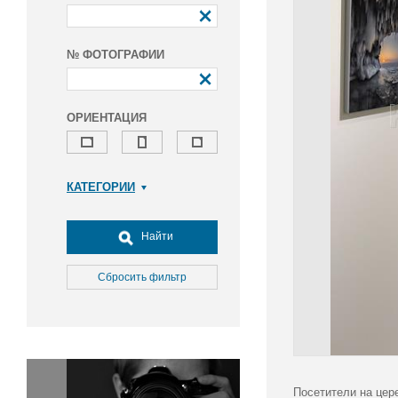
№ ФОТОГРАФИИ
ОРИЕНТАЦИЯ
КАТЕГОРИИ
Армия и ВПК
Досуг, туризм и отдых
Найти
Культура
Медицина
Сбросить фильтр
Наука
Образование
Общество
Окружающая среда
Политика
Посетители на цер