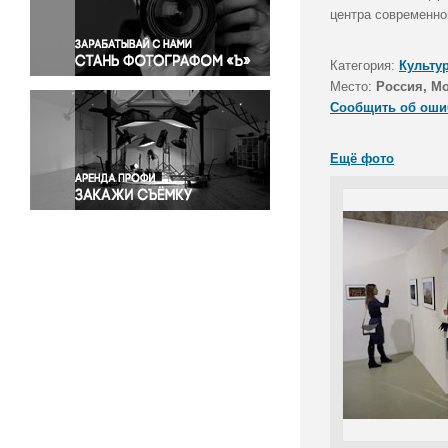
Правосудие
центра современно
Происшествия и конфликты
Религия
Категория:
Культу
Место:
Россия, М
Светская жизнь
Сообщить об оши
Спорт
Экология
Ещё фото
Экономика и бизнес