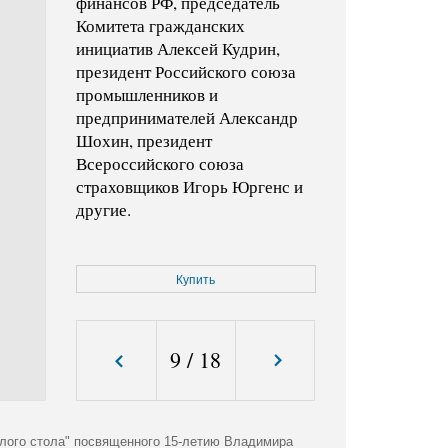
финансов РФ, председатель
Комитета гражданских
инициатив Алексей Кудрин,
президент Российского союза
промышленников и
предпринимателей Александр
Шохин, президент
Всероссийского союза
страховщиков Игорь Юргенс и
другие.
Код фото:
KMO_147532_00498_1
Купить
Формат файла:
jpg
Размер файла (Мбайт):
2,7
Размер фото (пикс.):
3280x4278
9
/
18
лого стола" посвященного 15-летию Владимира