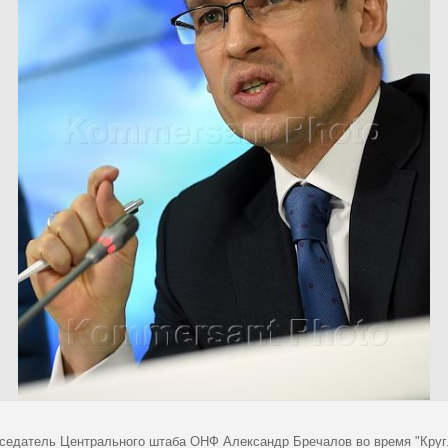
седатель Центрального штаба ОНФ Александр Бречалов во время "Круг