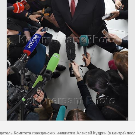
датель Комитета гражданских инициатив Алексей Кудрин (в центре) посл