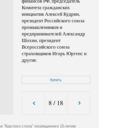
финансов РФ, председатель
Комитета гражданских
инициатив Алексей Кудрин,
президент Российского союза
промышленников и
предпринимателей Александр
Шохин, президент
Всероссийского союза
страховщиков Игорь Юргенс и
другие.
Код фото:
KMO_147532_00557_1
Купить
Формат файла:
jpg
Размер файла (Мбайт):
2,7
Размер фото (пикс.):
3054x4056
8
/
18
е "Круглого стола" посвященного 15-летию