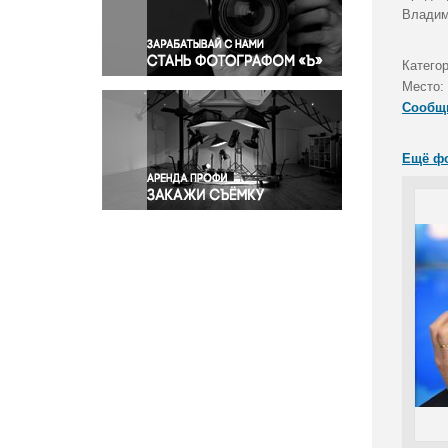
Правосудие
Владим
Происшествия и конфликты
Религия
Катего
Место:
Светская жизнь
Сообщ
Спорт
Экология
Ещё ф
Экономика и бизнес