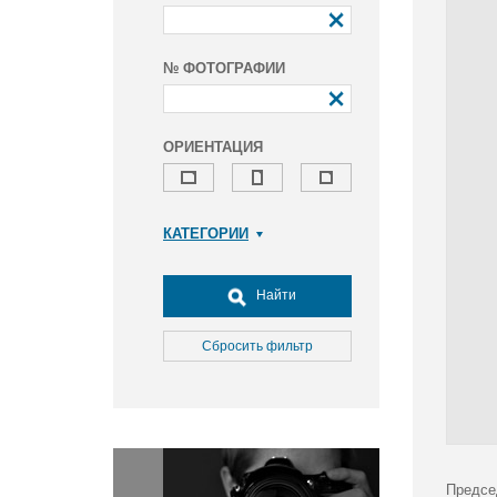
№ ФОТОГРАФИИ
ОРИЕНТАЦИЯ
КАТЕГОРИИ
Армия и ВПК
Досуг, туризм и отдых
Найти
Культура
Медицина
Сбросить фильтр
Наука
Образование
Общество
Окружающая среда
Политика
Предсе