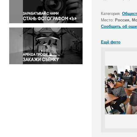
Правосудие
Происшествия и конфликты
Категория:
Общест
Религия
Место:
Россия, Мо
Сообщить об оши
Светская жизнь
Спорт
Ещё фото
Экология
Экономика и бизнес