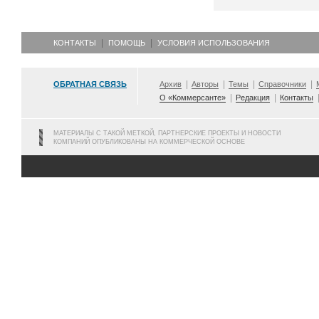
КОНТАКТЫ
ПОМОЩЬ
УСЛОВИЯ ИСПОЛЬЗОВАНИЯ
ОБРАТНАЯ СВЯЗЬ
Архив
Авторы
Темы
Справочники
О «Коммерсанте»
Редакция
Контакты
МАТЕРИАЛЫ С ТАКОЙ МЕТКОЙ, ПАРТНЕРСКИЕ ПРОЕКТЫ И НОВОСТИ
КОМПАНИЙ ОПУБЛИКОВАНЫ НА КОММЕРЧЕСКОЙ ОСНОВЕ