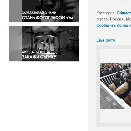
Правосудие
Происшествия и конфликты
Категория:
Общест
Религия
Место:
Россия, М
Сообщить об оши
Светская жизнь
Спорт
Ещё фото
Экология
Экономика и бизнес