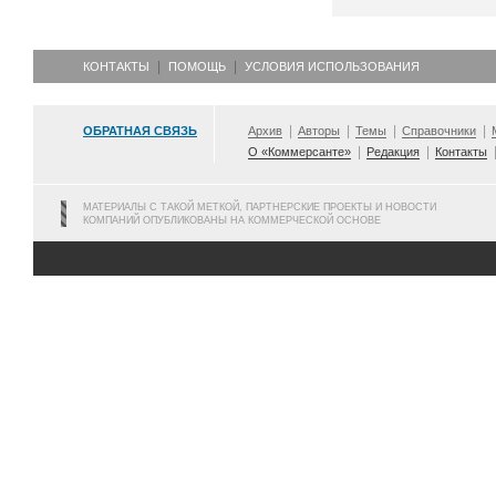
КОНТАКТЫ
ПОМОЩЬ
УСЛОВИЯ ИСПОЛЬЗОВАНИЯ
ОБРАТНАЯ СВЯЗЬ
Архив
Авторы
Темы
Справочники
О «Коммерсанте»
Редакция
Контакты
МАТЕРИАЛЫ С ТАКОЙ МЕТКОЙ, ПАРТНЕРСКИЕ ПРОЕКТЫ И НОВОСТИ
КОМПАНИЙ ОПУБЛИКОВАНЫ НА КОММЕРЧЕСКОЙ ОСНОВЕ