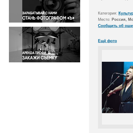
Правосудие
Происшествия и конфликты
Категория:
Культу
Религия
Место:
Россия, М
Сообщить об оши
Светская жизнь
Спорт
Ещё фото
Экология
Экономика и бизнес