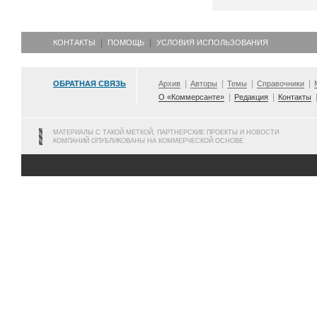
КОНТАКТЫ
ПОМОЩЬ
УСЛОВИЯ ИСПОЛЬЗОВАНИЯ
ОБРАТНАЯ СВЯЗЬ
Архив
Авторы
Темы
Справочники
О «Коммерсанте»
Редакция
Контакты
МАТЕРИАЛЫ С ТАКОЙ МЕТКОЙ, ПАРТНЕРСКИЕ ПРОЕКТЫ И НОВОСТИ
КОМПАНИЙ ОПУБЛИКОВАНЫ НА КОММЕРЧЕСКОЙ ОСНОВЕ