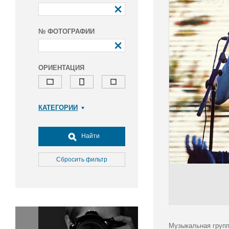
№ ФОТОГРАФИИ
ОРИЕНТАЦИЯ
КАТЕГОРИИ
Армия и ВПК
Досуг, туризм и отдых
Найти
Культура
Медицина
Сбросить фильтр
Наука
Образование
Общество
Окружающая среда
Политика
Музыкальная групп