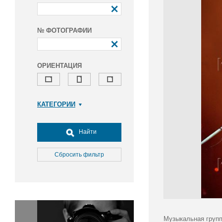
№ ФОТОГРАФИИ
ОРИЕНТАЦИЯ
КАТЕГОРИИ
Армия и ВПК
Досуг, туризм и отдых
Найти
Культура
Медицина
Сбросить фильтр
Наука
Образование
Общество
Окружающая среда
Политика
Музыкальная групп