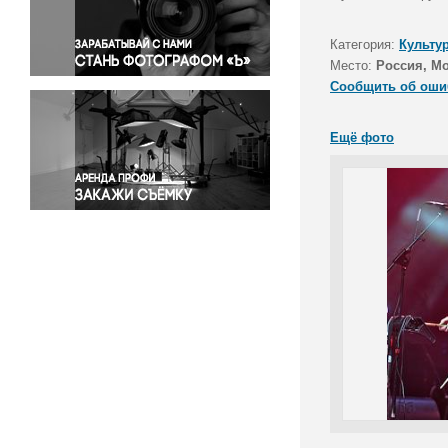
Правосудие
Происшествия и конфликты
Категория:
Культу
Религия
Место:
Россия, М
Сообщить об оши
Светская жизнь
Спорт
Ещё фото
Экология
Экономика и бизнес