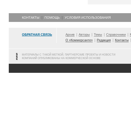
КОНТАКТЫ
ПОМОЩЬ
УСЛОВИЯ ИСПОЛЬЗОВАНИЯ
ОБРАТНАЯ СВЯЗЬ
Архив
Авторы
Темы
Справочники
О «Коммерсанте»
Редакция
Контакты
МАТЕРИАЛЫ С ТАКОЙ МЕТКОЙ, ПАРТНЕРСКИЕ ПРОЕКТЫ И НОВОСТИ
КОМПАНИЙ ОПУБЛИКОВАНЫ НА КОММЕРЧЕСКОЙ ОСНОВЕ