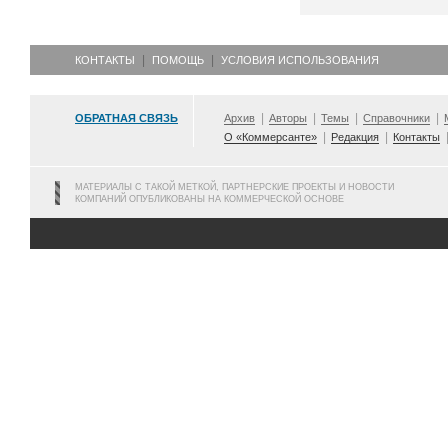
КОНТАКТЫ
ПОМОЩЬ
УСЛОВИЯ ИСПОЛЬЗОВАНИЯ
ОБРАТНАЯ СВЯЗЬ
Архив
Авторы
Темы
Справочники
О «Коммерсанте»
Редакция
Контакты
МАТЕРИАЛЫ С ТАКОЙ МЕТКОЙ, ПАРТНЕРСКИЕ ПРОЕКТЫ И НОВОСТИ
КОМПАНИЙ ОПУБЛИКОВАНЫ НА КОММЕРЧЕСКОЙ ОСНОВЕ