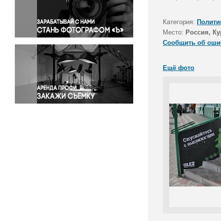
Правосудие
Происшествия и конфликты
Категория:
Полити
Религия
Место:
Россия, Ку
Сообщить об оши
Светская жизнь
Спорт
Ещё фото
Экология
Экономика и бизнес