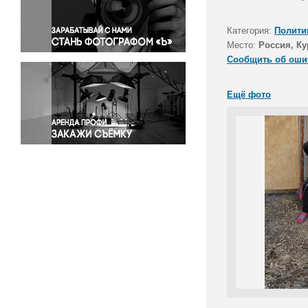
Правосудие
Происшествия и конфликты
Категория:
Полити
Религия
Место:
Россия, Ку
Сообщить об оши
Светская жизнь
Спорт
Ещё фото
Экология
Экономика и бизнес