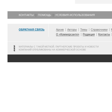
КОНТАКТЫ
ПОМОЩЬ
УСЛОВИЯ ИСПОЛЬЗОВАНИЯ
ОБРАТНАЯ СВЯЗЬ
Архив
Авторы
Темы
Справочники
О «Коммерсанте»
Редакция
Контакты
МАТЕРИАЛЫ С ТАКОЙ МЕТКОЙ, ПАРТНЕРСКИЕ ПРОЕКТЫ И НОВОСТИ
КОМПАНИЙ ОПУБЛИКОВАНЫ НА КОММЕРЧЕСКОЙ ОСНОВЕ