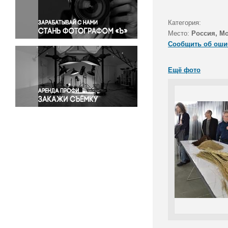
Правосудие
Происшествия и конфликты
Категория:
Религия
Место:
Россия, М
Сообщить об оши
Светская жизнь
Спорт
Ещё фото
Экология
Экономика и бизнес