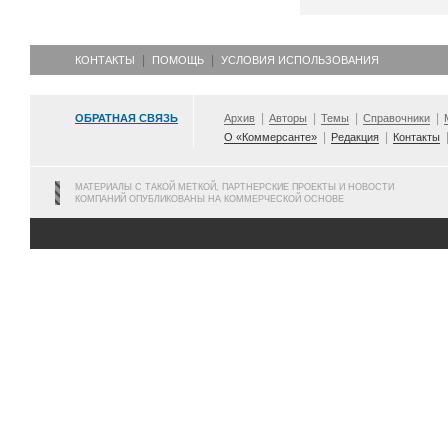
КОНТАКТЫ
ПОМОЩЬ
УСЛОВИЯ ИСПОЛЬЗОВАНИЯ
ОБРАТНАЯ СВЯЗЬ
Архив
Авторы
Темы
Справочники
О «Коммерсанте»
Редакция
Контакты
МАТЕРИАЛЫ С ТАКОЙ МЕТКОЙ, ПАРТНЕРСКИЕ ПРОЕКТЫ И НОВОСТИ
КОМПАНИЙ ОПУБЛИКОВАНЫ НА КОММЕРЧЕСКОЙ ОСНОВЕ