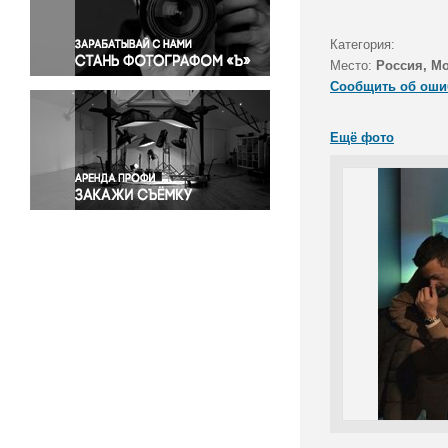
Правосудие
Происшествия и конфликты
Категория:
Религия
Место:
Россия, М
Сообщить об оши
Светская жизнь
Спорт
Ещё фото
Экология
Экономика и бизнес