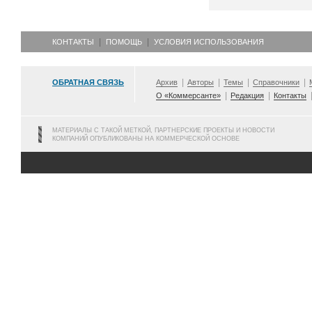
КОНТАКТЫ
ПОМОЩЬ
УСЛОВИЯ ИСПОЛЬЗОВАНИЯ
ОБРАТНАЯ СВЯЗЬ
Архив
Авторы
Темы
Справочники
О «Коммерсанте»
Редакция
Контакты
МАТЕРИАЛЫ С ТАКОЙ МЕТКОЙ, ПАРТНЕРСКИЕ ПРОЕКТЫ И НОВОСТИ
КОМПАНИЙ ОПУБЛИКОВАНЫ НА КОММЕРЧЕСКОЙ ОСНОВЕ