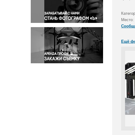
Правосудие
Происшествия и конфликты
Катего
Религия
Место:
Сообщ
Светская жизнь
Спорт
Ещё ф
Экология
Экономика и бизнес