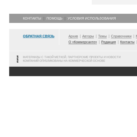
КОНТАКТЫ
ПОМОЩЬ
УСЛОВИЯ ИСПОЛЬЗОВАНИЯ
ОБРАТНАЯ СВЯЗЬ
Архив
Авторы
Темы
Справочники
О «Коммерсанте»
Редакция
Контакты
МАТЕРИАЛЫ С ТАКОЙ МЕТКОЙ, ПАРТНЕРСКИЕ ПРОЕКТЫ И НОВОСТИ
КОМПАНИЙ ОПУБЛИКОВАНЫ НА КОММЕРЧЕСКОЙ ОСНОВЕ