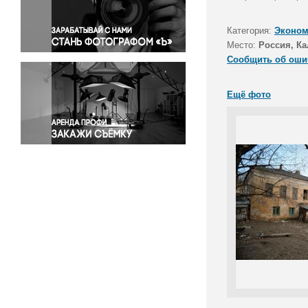
Правосудие
Происшествия и конфликты
Категория:
Эконом
Религия
Место:
Россия, Ка
Сообщить об оши
Светская жизнь
Спорт
Ещё фото
Экология
Экономика и бизнес