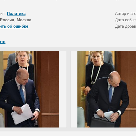
рия:
Политика
Автор и аг
Россия, Москва
Дата собы
ить об ошибке
Дата доба
ото