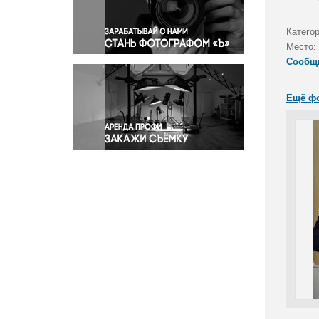
Правосудие
Происшествия и конфликты
Катего
Религия
Место:
Сообщ
Светская жизнь
Спорт
Ещё ф
Экология
Экономика и бизнес