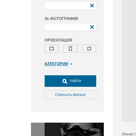
№ ФОТОГРАФИИ
ОРИЕНТАЦИЯ
КАТЕГОРИИ
Армия и ВПК
Досуг, туризм и отдых
Найти
Культура
Медицина
Сбросить фильтр
Наука
Образование
Общество
Окружающая среда
Политика
Минист