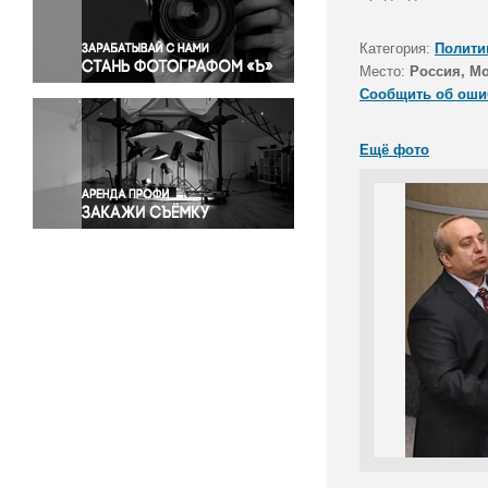
Правосудие
Происшествия и конфликты
Категория:
Полити
Религия
Место:
Россия, М
Сообщить об оши
Светская жизнь
Спорт
Ещё фото
Экология
Экономика и бизнес