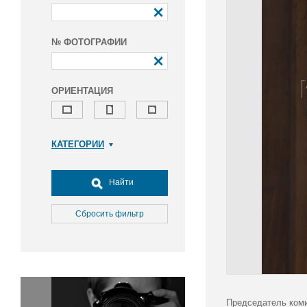
№ ФОТОГРАФИИ
ОРИЕНТАЦИЯ
КАТЕГОРИИ
Армия и ВПК
Досуг, туризм и отдых
Найти
Культура
Медицина
Сбросить фильтр
Наука
Образование
Общество
Окружающая среда
Политика
Председатель коми