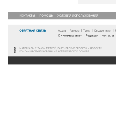
КОНТАКТЫ
ПОМОЩЬ
УСЛОВИЯ ИСПОЛЬЗОВАНИЯ
ОБРАТНАЯ СВЯЗЬ
Архив
Авторы
Темы
Справочники
О «Коммерсанте»
Редакция
Контакты
МАТЕРИАЛЫ С ТАКОЙ МЕТКОЙ, ПАРТНЕРСКИЕ ПРОЕКТЫ И НОВОСТИ
КОМПАНИЙ ОПУБЛИКОВАНЫ НА КОММЕРЧЕСКОЙ ОСНОВЕ