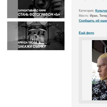
Правосудие
Происшествия и конфликты
Категория:
Культу
Религия
Место:
Иран, Теге
Сообщить об оши
Светская жизнь
Спорт
Ещё фото
Экология
Экономика и бизнес