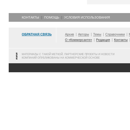
КОНТАКТЫ
ПОМОЩЬ
УСЛОВИЯ ИСПОЛЬЗОВАНИЯ
ОБРАТНАЯ СВЯЗЬ
Архив
Авторы
Темы
Справочники
О «Коммерсанте»
Редакция
Контакты
МАТЕРИАЛЫ С ТАКОЙ МЕТКОЙ, ПАРТНЕРСКИЕ ПРОЕКТЫ И НОВОСТИ
КОМПАНИЙ ОПУБЛИКОВАНЫ НА КОММЕРЧЕСКОЙ ОСНОВЕ