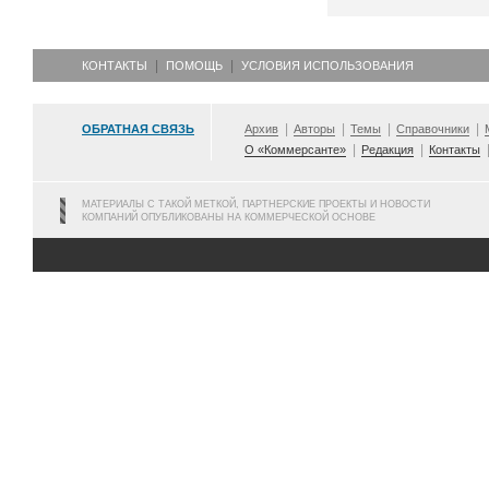
КОНТАКТЫ
ПОМОЩЬ
УСЛОВИЯ ИСПОЛЬЗОВАНИЯ
ОБРАТНАЯ СВЯЗЬ
Архив
Авторы
Темы
Справочники
О «Коммерсанте»
Редакция
Контакты
МАТЕРИАЛЫ С ТАКОЙ МЕТКОЙ, ПАРТНЕРСКИЕ ПРОЕКТЫ И НОВОСТИ
КОМПАНИЙ ОПУБЛИКОВАНЫ НА КОММЕРЧЕСКОЙ ОСНОВЕ