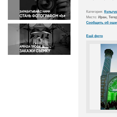
Правосудие
Происшествия и конфликты
Категория:
Культу
Религия
Место:
Иран, Теге
Сообщить об оши
Светская жизнь
Спорт
Ещё фото
Экология
Экономика и бизнес