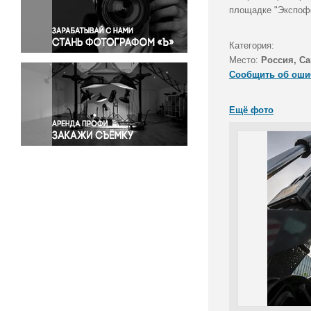
Правосудие
площадке "Экспоф
Происшествия и конфликты
Религия
Категория:
Место:
Россия, Са
Светская жизнь
Сообщить об оши
Спорт
Экология
Ещё фото
Экономика и бизнес