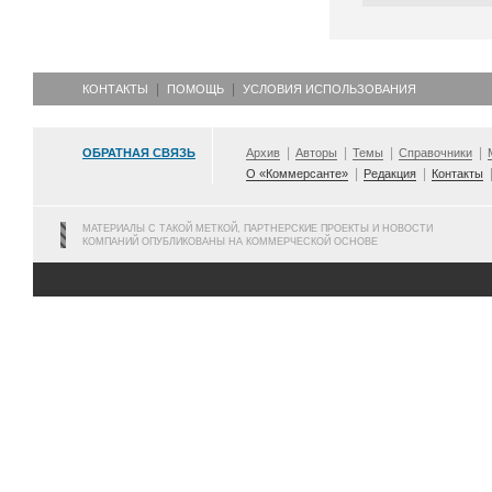
КОНТАКТЫ
ПОМОЩЬ
УСЛОВИЯ ИСПОЛЬЗОВАНИЯ
ОБРАТНАЯ СВЯЗЬ
Архив
Авторы
Темы
Справочники
О «Коммерсанте»
Редакция
Контакты
МАТЕРИАЛЫ С ТАКОЙ МЕТКОЙ, ПАРТНЕРСКИЕ ПРОЕКТЫ И НОВОСТИ
КОМПАНИЙ ОПУБЛИКОВАНЫ НА КОММЕРЧЕСКОЙ ОСНОВЕ