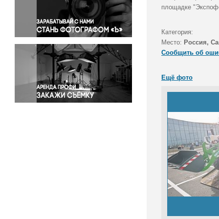
Правосудие
площадке "Экспоф
Происшествия и конфликты
Религия
Категория:
Место:
Россия, Са
Светская жизнь
Сообщить об оши
Спорт
Экология
Ещё фото
Экономика и бизнес