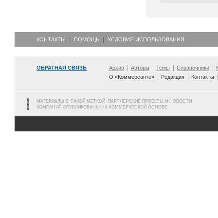
КОНТАКТЫ
ПОМОЩЬ
УСЛОВИЯ ИСПОЛЬЗОВАНИЯ
ОБРАТНАЯ СВЯЗЬ
Архив
Авторы
Темы
Справочники
О «Коммерсанте»
Редакция
Контакты
МАТЕРИАЛЫ С ТАКОЙ МЕТКОЙ, ПАРТНЕРСКИЕ ПРОЕКТЫ И НОВОСТИ
КОМПАНИЙ ОПУБЛИКОВАНЫ НА КОММЕРЧЕСКОЙ ОСНОВЕ