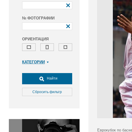
№ ФОТОГРАФИИ
ОРИЕНТАЦИЯ
КАТЕГОРИИ
Армия и ВПК
Досуг, туризм и отдых
Найти
Культура
Медицина
Сбросить фильтр
Наука
Образование
Общество
Окружающая среда
Политика
Еврокубок по баске