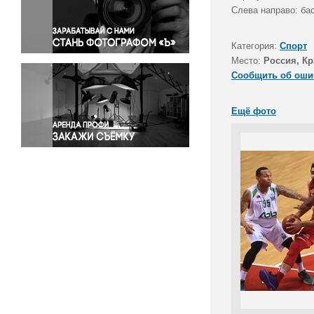
Правосудие
Слева направо: ба
Происшествия и конфликты
Религия
Категория:
Спорт
Место:
Россия, Кр
Светская жизнь
Сообщить об оши
Спорт
Экология
Ещё фото
Экономика и бизнес