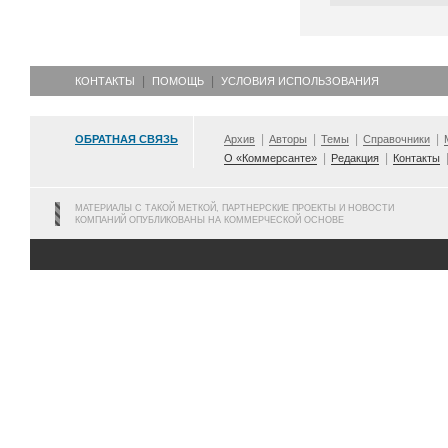
КОНТАКТЫ
ПОМОЩЬ
УСЛОВИЯ ИСПОЛЬЗОВАНИЯ
ОБРАТНАЯ СВЯЗЬ
Архив
Авторы
Темы
Справочники
О «Коммерсанте»
Редакция
Контакты
МАТЕРИАЛЫ С ТАКОЙ МЕТКОЙ, ПАРТНЕРСКИЕ ПРОЕКТЫ И НОВОСТИ
КОМПАНИЙ ОПУБЛИКОВАНЫ НА КОММЕРЧЕСКОЙ ОСНОВЕ