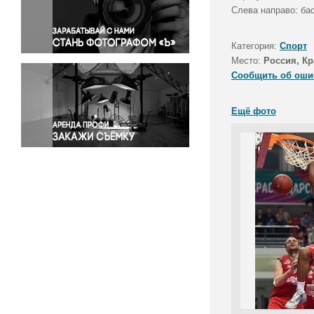
Правосудие
Слева направо: ба
Происшествия и конфликты
Религия
Категория:
Спорт
Место:
Россия, Кр
Светская жизнь
Сообщить об оши
Спорт
Экология
Ещё фото
Экономика и бизнес