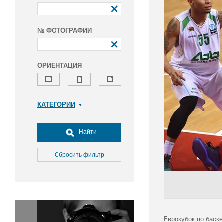
№ ФОТОГРАФИИ
ОРИЕНТАЦИЯ
КАТЕГОРИИ
Армия и ВПК
Досуг, туризм и отдых
Найти
Культура
Медицина
Сбросить фильтр
Наука
Образование
Общество
Окружающая среда
Политика
Еврокубок по баске