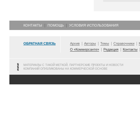
КОНТАКТЫ
ПОМОЩЬ
УСЛОВИЯ ИСПОЛЬЗОВАНИЯ
ОБРАТНАЯ СВЯЗЬ
Архив
Авторы
Темы
Справочники
О «Коммерсанте»
Редакция
Контакты
МАТЕРИАЛЫ С ТАКОЙ МЕТКОЙ, ПАРТНЕРСКИЕ ПРОЕКТЫ И НОВОСТИ
КОМПАНИЙ ОПУБЛИКОВАНЫ НА КОММЕРЧЕСКОЙ ОСНОВЕ