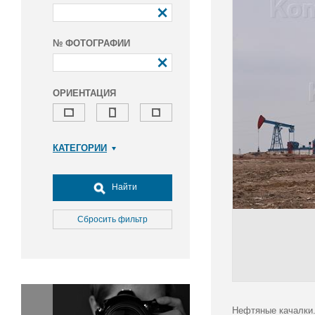
№ ФОТОГРАФИИ
ОРИЕНТАЦИЯ
КАТЕГОРИИ
Армия и ВПК
Досуг, туризм и отдых
Найти
Культура
Медицина
Сбросить фильтр
Наука
Образование
Общество
Окружающая среда
Политика
Нефтяные качалки