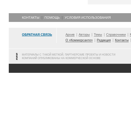
КОНТАКТЫ
ПОМОЩЬ
УСЛОВИЯ ИСПОЛЬЗОВАНИЯ
ОБРАТНАЯ СВЯЗЬ
Архив
Авторы
Темы
Справочники
О «Коммерсанте»
Редакция
Контакты
МАТЕРИАЛЫ С ТАКОЙ МЕТКОЙ, ПАРТНЕРСКИЕ ПРОЕКТЫ И НОВОСТИ
КОМПАНИЙ ОПУБЛИКОВАНЫ НА КОММЕРЧЕСКОЙ ОСНОВЕ