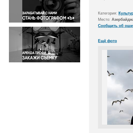
Правосудие
Происшествия и конфликты
Категория:
Культу
Религия
Место:
Азербайдж
Сообщить об оши
Светская жизнь
Спорт
Ещё фото
Экология
Экономика и бизнес