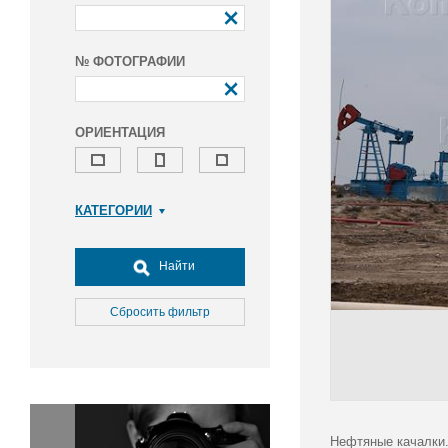
№ ФОТОГРАФИИ
ОРИЕНТАЦИЯ
КАТЕГОРИИ
Армия и ВПК
Досуг, туризм и отдых
Найти
Культура
Медицина
Сбросить фильтр
Наука
Образование
Общество
Окружающая среда
Политика
Нефтяные качалки