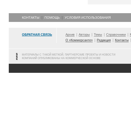
КОНТАКТЫ
ПОМОЩЬ
УСЛОВИЯ ИСПОЛЬЗОВАНИЯ
ОБРАТНАЯ СВЯЗЬ
Архив
Авторы
Темы
Справочники
О «Коммерсанте»
Редакция
Контакты
МАТЕРИАЛЫ С ТАКОЙ МЕТКОЙ, ПАРТНЕРСКИЕ ПРОЕКТЫ И НОВОСТИ
КОМПАНИЙ ОПУБЛИКОВАНЫ НА КОММЕРЧЕСКОЙ ОСНОВЕ