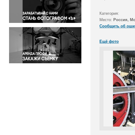
Правосудие
Происшествия и конфликты
Категория:
Религия
Место:
Россия, М
Сообщить об оши
Светская жизнь
Спорт
Ещё фото
Экология
Экономика и бизнес