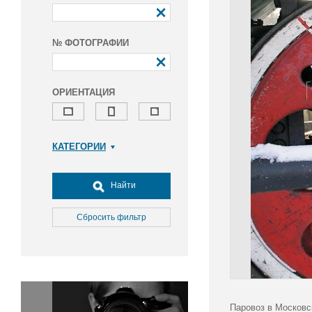
№ ФОТОГРАФИИ
ОРИЕНТАЦИЯ
КАТЕГОРИИ
Армия и ВПК
Досуг, туризм и отдых
Найти
Культура
Медицина
Сбросить фильтр
Наука
Образование
Общество
Окружающая среда
Политика
Паровоз в Московс