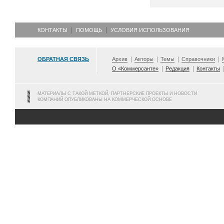
КОНТАКТЫ
ПОМОЩЬ
УСЛОВИЯ ИСПОЛЬЗОВАНИЯ
ОБРАТНАЯ СВЯЗЬ
Архив
Авторы
Темы
Справочники
О «Коммерсанте»
Редакция
Контакты
МАТЕРИАЛЫ С ТАКОЙ МЕТКОЙ, ПАРТНЕРСКИЕ ПРОЕКТЫ И НОВОСТИ
КОМПАНИЙ ОПУБЛИКОВАНЫ НА КОММЕРЧЕСКОЙ ОСНОВЕ