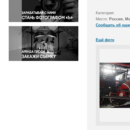
Правосудие
Происшествия и конфликты
Категория:
Религия
Место:
Россия, М
Сообщить об оши
Светская жизнь
Спорт
Ещё фото
Экология
Экономика и бизнес