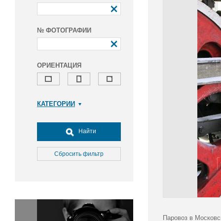
№ ФОТОГРАФИИ
ОРИЕНТАЦИЯ
КАТЕГОРИИ
Армия и ВПК
Досуг, туризм и отдых
Найти
Культура
Медицина
Сбросить фильтр
Наука
Образование
Общество
Окружающая среда
Политика
Паровоз в Московс