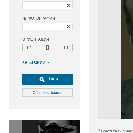
№ ФОТОГРАФИИ
ОРИЕНТАЦИЯ
КАТЕГОРИИ
Армия и ВПК
Досуг, туризм и отдых
Найти
Культура
Медицина
Сбросить фильтр
Наука
Образование
Общество
Окружающая среда
Политика
Заместитель предс