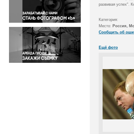
Правосудие
развивая успех". 
Происшествия и конфликты
Религия
Категория:
Место:
Россия, М
Светская жизнь
Сообщить об оши
Спорт
Экология
Ещё фото
Экономика и бизнес