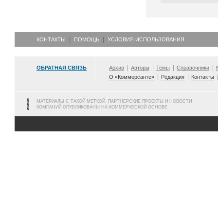
КОНТАКТЫ
ПОМОЩЬ
УСЛОВИЯ ИСПОЛЬЗОВАНИЯ
ОБРАТНАЯ СВЯЗЬ
Архив
Авторы
Темы
Справочники
О «Коммерсанте»
Редакция
Контакты
МАТЕРИАЛЫ С ТАКОЙ МЕТКОЙ, ПАРТНЕРСКИЕ ПРОЕКТЫ И НОВОСТИ
КОМПАНИЙ ОПУБЛИКОВАНЫ НА КОММЕРЧЕСКОЙ ОСНОВЕ