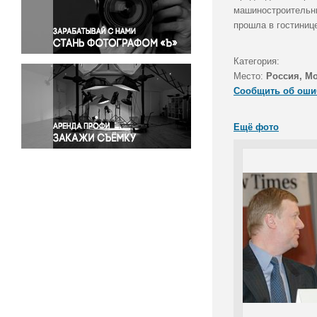
Правосудие
машиностроительны
прошла в гостиниц
Происшествия и конфликты
Религия
Категория:
Светская жизнь
Место:
Россия, М
Спорт
Сообщить об оши
Экология
Экономика и бизнес
Ещё фото