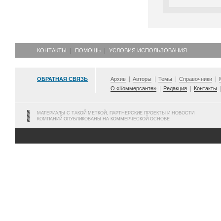
КОНТАКТЫ
ПОМОЩЬ
УСЛОВИЯ ИСПОЛЬЗОВАНИЯ
ОБРАТНАЯ СВЯЗЬ
Архив
Авторы
Темы
Справочники
О «Коммерсанте»
Редакция
Контакты
МАТЕРИАЛЫ С ТАКОЙ МЕТКОЙ, ПАРТНЕРСКИЕ ПРОЕКТЫ И НОВОСТИ
КОМПАНИЙ ОПУБЛИКОВАНЫ НА КОММЕРЧЕСКОЙ ОСНОВЕ