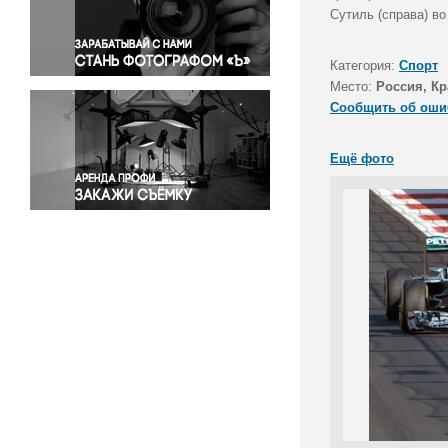
Правосудие
Сутиль (справа) в
Происшествия и конфликты
Религия
Категория:
Спорт
Место:
Россия, Кр
Светская жизнь
Сообщить об оши
Спорт
Экология
Ещё фото
Экономика и бизнес