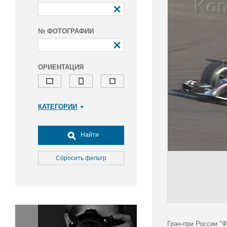
№ ФОТОГРАФИИ
ОРИЕНТАЦИЯ
КАТЕГОРИИ
Армия и ВПК
Досуг, туризм и отдых
Найти
Культура
Медицина
Сбросить фильтр
Наука
Образование
Общество
Окружающая среда
Политика
Гран-при России "