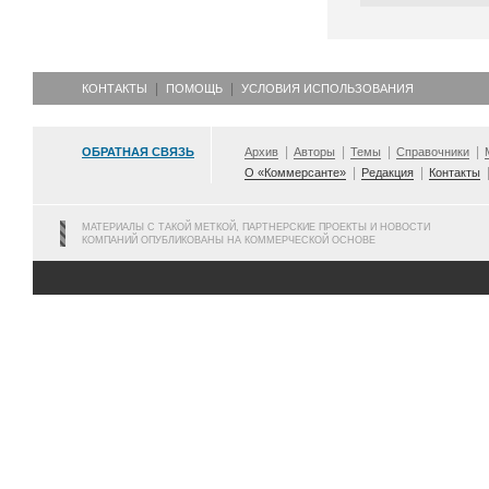
КОНТАКТЫ
ПОМОЩЬ
УСЛОВИЯ ИСПОЛЬЗОВАНИЯ
ОБРАТНАЯ СВЯЗЬ
Архив
Авторы
Темы
Справочники
О «Коммерсанте»
Редакция
Контакты
МАТЕРИАЛЫ С ТАКОЙ МЕТКОЙ, ПАРТНЕРСКИЕ ПРОЕКТЫ И НОВОСТИ
КОМПАНИЙ ОПУБЛИКОВАНЫ НА КОММЕРЧЕСКОЙ ОСНОВЕ