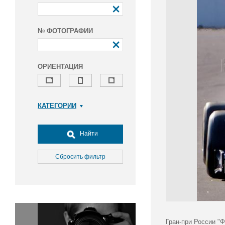
№ ФОТОГРАФИИ
ОРИЕНТАЦИЯ
КАТЕГОРИИ
Армия и ВПК
Досуг, туризм и отдых
Найти
Культура
Медицина
Сбросить фильтр
Наука
Образование
Общество
Окружающая среда
Политика
Гран-при России "