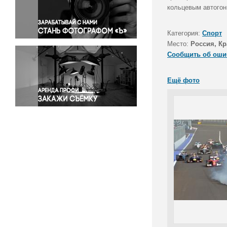
Правосудие
кольцевым автогон
Происшествия и конфликты
Религия
Категория:
Спорт
Место:
Россия, Кр
Светская жизнь
Сообщить об оши
Спорт
Экология
Ещё фото
Экономика и бизнес