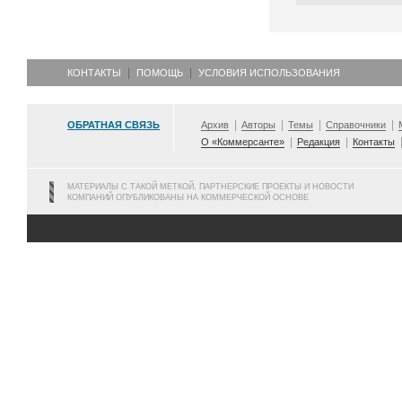
КОНТАКТЫ
ПОМОЩЬ
УСЛОВИЯ ИСПОЛЬЗОВАНИЯ
ОБРАТНАЯ СВЯЗЬ
Архив
Авторы
Темы
Справочники
О «Коммерсанте»
Редакция
Контакты
МАТЕРИАЛЫ С ТАКОЙ МЕТКОЙ, ПАРТНЕРСКИЕ ПРОЕКТЫ И НОВОСТИ
КОМПАНИЙ ОПУБЛИКОВАНЫ НА КОММЕРЧЕСКОЙ ОСНОВЕ