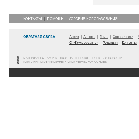
КОНТАКТЫ
ПОМОЩЬ
УСЛОВИЯ ИСПОЛЬЗОВАНИЯ
ОБРАТНАЯ СВЯЗЬ
Архив
Авторы
Темы
Справочники
О «Коммерсанте»
Редакция
Контакты
МАТЕРИАЛЫ С ТАКОЙ МЕТКОЙ, ПАРТНЕРСКИЕ ПРОЕКТЫ И НОВОСТИ
КОМПАНИЙ ОПУБЛИКОВАНЫ НА КОММЕРЧЕСКОЙ ОСНОВЕ