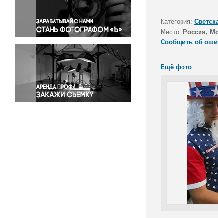
Правосудие
Происшествия и конфликты
Категория:
Светск
Религия
Место:
Россия, М
Сообщить об оши
Светская жизнь
Спорт
Ещё фото
Экология
Экономика и бизнес