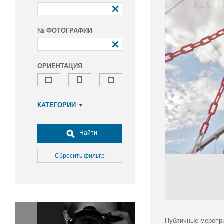
№ ФОТОГРАФИИ
ОРИЕНТАЦИЯ
КАТЕГОРИИ
Армия и ВПК
Досуг, туризм и отдых
Найти
Культура
Медицина
Сбросить фильтр
Наука
Образование
Общество
Окружающая среда
Политика
Публичные меропри