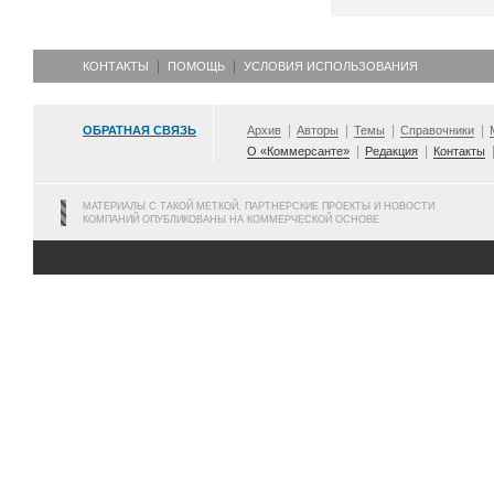
КОНТАКТЫ
ПОМОЩЬ
УСЛОВИЯ ИСПОЛЬЗОВАНИЯ
ОБРАТНАЯ СВЯЗЬ
Архив
Авторы
Темы
Справочники
О «Коммерсанте»
Редакция
Контакты
МАТЕРИАЛЫ С ТАКОЙ МЕТКОЙ, ПАРТНЕРСКИЕ ПРОЕКТЫ И НОВОСТИ
КОМПАНИЙ ОПУБЛИКОВАНЫ НА КОММЕРЧЕСКОЙ ОСНОВЕ