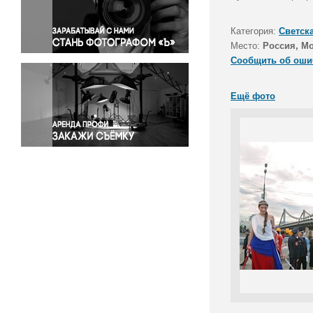
Правосудие
Происшествия и конфликты
Категория:
Светск
Религия
Место:
Россия, М
Сообщить об оши
Светская жизнь
Спорт
Ещё фото
Экология
Экономика и бизнес