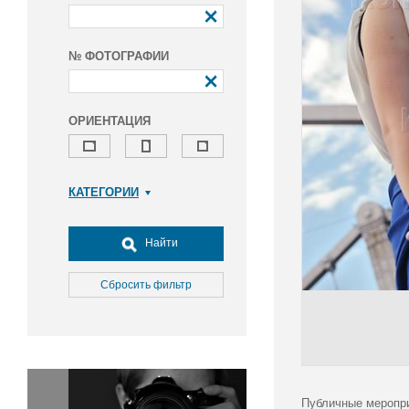
№ ФОТОГРАФИИ
ОРИЕНТАЦИЯ
КАТЕГОРИИ
Армия и ВПК
Досуг, туризм и отдых
Найти
Культура
Медицина
Сбросить фильтр
Наука
Образование
Общество
Окружающая среда
Политика
Публичные меропри