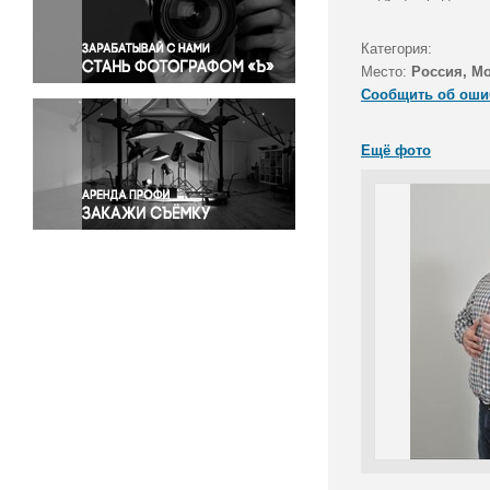
Правосудие
Происшествия и конфликты
Категория:
Религия
Место:
Россия, М
Сообщить об оши
Светская жизнь
Спорт
Ещё фото
Экология
Экономика и бизнес