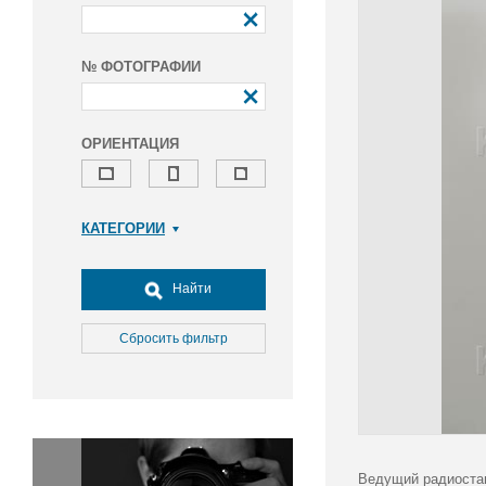
№ ФОТОГРАФИИ
ОРИЕНТАЦИЯ
КАТЕГОРИИ
Армия и ВПК
Досуг, туризм и отдых
Найти
Культура
Медицина
Сбросить фильтр
Наука
Образование
Общество
Окружающая среда
Политика
Ведущий радиоста