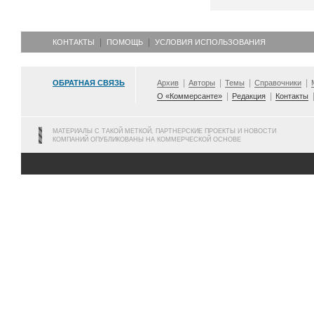
КОНТАКТЫ
ПОМОЩЬ
УСЛОВИЯ ИСПОЛЬЗОВАНИЯ
ОБРАТНАЯ СВЯЗЬ
Архив
Авторы
Темы
Справочники
О «Коммерсанте»
Редакция
Контакты
МАТЕРИАЛЫ С ТАКОЙ МЕТКОЙ, ПАРТНЕРСКИЕ ПРОЕКТЫ И НОВОСТИ
КОМПАНИЙ ОПУБЛИКОВАНЫ НА КОММЕРЧЕСКОЙ ОСНОВЕ