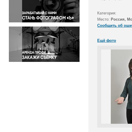
Правосудие
Происшествия и конфликты
Категория:
Религия
Место:
Россия, М
Сообщить об оши
Светская жизнь
Спорт
Ещё фото
Экология
Экономика и бизнес