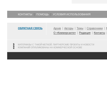
КОНТАКТЫ
ПОМОЩЬ
УСЛОВИЯ ИСПОЛЬЗОВАНИЯ
ОБРАТНАЯ СВЯЗЬ
Архив
Авторы
Темы
Справочники
О «Коммерсанте»
Редакция
Контакты
МАТЕРИАЛЫ С ТАКОЙ МЕТКОЙ, ПАРТНЕРСКИЕ ПРОЕКТЫ И НОВОСТИ
КОМПАНИЙ ОПУБЛИКОВАНЫ НА КОММЕРЧЕСКОЙ ОСНОВЕ