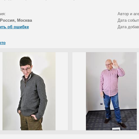
ия:
Автор и аг
Россия, Москва
Дата собы
ить об ошибке
Дата доба
ото