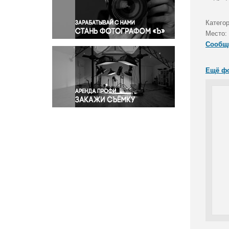
Правосудие
Происшествия и конфликты
Категор
Религия
Место:
Сообщ
Светская жизнь
Спорт
Ещё ф
Экология
Экономика и бизнес