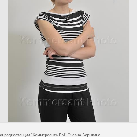
я радиостанции "Коммерсантъ FM" Оксана Барыкина.