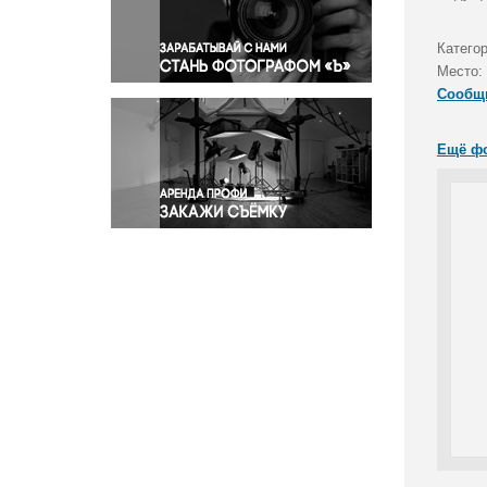
Правосудие
Происшествия и конфликты
Категор
Религия
Место:
Сообщ
Светская жизнь
Спорт
Ещё ф
Экология
Экономика и бизнес