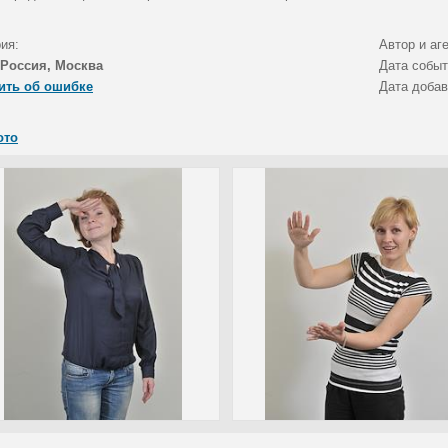
ия:
Автор и аг
Россия, Москва
Дата собы
ить об ошибке
Дата доба
ото