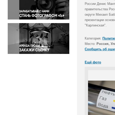
Правосудие
России Денис Мант
правительства Рос
Происшествия и конфликты
округе Михаил Баб
Религия
презентации основ
Светская жизнь
"Карлинская".
Спорт
Экология
Категория:
Полити
Экономика и бизнес
Место:
Россия, Ул
Сообщить об оши
Ещё фото