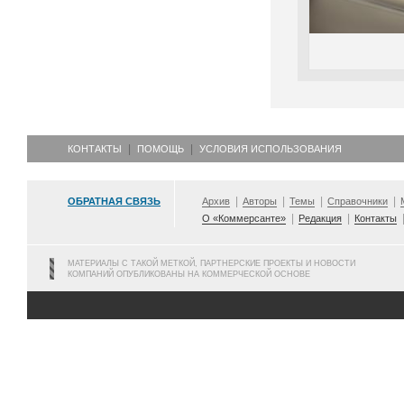
КОНТАКТЫ
ПОМОЩЬ
УСЛОВИЯ ИСПОЛЬЗОВАНИЯ
ОБРАТНАЯ СВЯЗЬ
Архив
Авторы
Темы
Справочники
О «Коммерсанте»
Редакция
Контакты
МАТЕРИАЛЫ С ТАКОЙ МЕТКОЙ, ПАРТНЕРСКИЕ ПРОЕКТЫ И НОВОСТИ
КОМПАНИЙ ОПУБЛИКОВАНЫ НА КОММЕРЧЕСКОЙ ОСНОВЕ