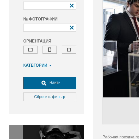
№ ФОТОГРАФИИ
ОРИЕНТАЦИЯ
КАТЕГОРИИ
Армия и ВПК
Досуг, туризм и отдых
Найти
Культура
Медицина
Сбросить фильтр
Наука
Образование
Общество
Окружающая среда
Политика
Рабочая поездка п