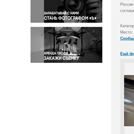
Правосудие
России
соглаш
Происшествия и конфликты
Религия
Катего
Светская жизнь
Место:
Спорт
Сообщ
Экология
Экономика и бизнес
Ещё ф