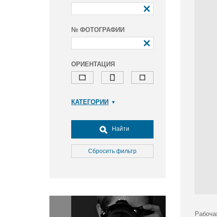
№ ФОТОГРАФИИ
ОРИЕНТАЦИЯ
КАТЕГОРИИ
Армия и ВПК
Досуг, туризм и отдых
Найти
Культура
Медицина
Сбросить фильтр
Наука
Образование
Общество
Окружающая среда
Политика
Рабоча