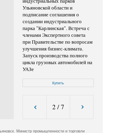
индустриальных парков
Ульяновской области и
подписание соглашения о
создании индустриального
парка "Карлинская". Встреча с
членами Экспертного совета
при Правительстве по вопросам
улучшения бизнес-климата.
Запуск производства полного
цикла грузовых автомобилей на
УАЗе
Купить
Код фото:
KMO_140654_00003_1
Формат файла:
jpg
Размер файла (Мбайт):
0,9
Размер фото (пикс.):
1940x2646
2
/
7
ьяновск. Министр промышленности и торговли