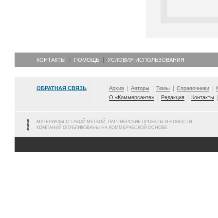
КОНТАКТЫ
ПОМОЩЬ
УСЛОВИЯ ИСПОЛЬЗОВАНИЯ
ОБРАТНАЯ СВЯЗЬ
Архив
Авторы
Темы
Справочники
О «Коммерсанте»
Редакция
Контакты
МАТЕРИАЛЫ С ТАКОЙ МЕТКОЙ, ПАРТНЕРСКИЕ ПРОЕКТЫ И НОВОСТИ
КОМПАНИЙ ОПУБЛИКОВАНЫ НА КОММЕРЧЕСКОЙ ОСНОВЕ