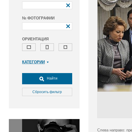
№ ФОТОГРАФИИ
ОРИЕНТАЦИЯ
КАТЕГОРИИ
Армия и ВПК
Досуг, туризм и отдых
Найти
Культура
Медицина
Сбросить фильтр
Наука
Образование
Общество
Окружающая среда
Политика
Слева направо: пр