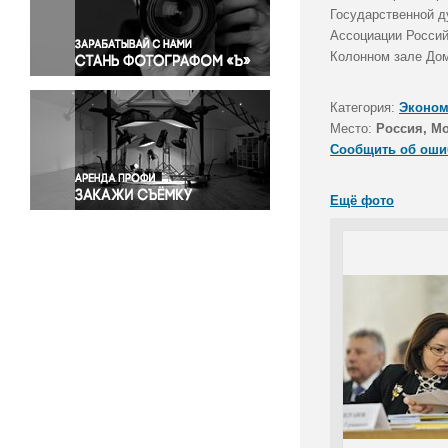
Правосудие
Государственной д
Ассоциации Россий
Происшествия и конфликты
Колонном зале До
Религия
Светская жизнь
Категория:
Эконом
Спорт
Место:
Россия, М
Экология
Сообщить об оши
Экономика и бизнес
Ещё фото