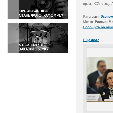
Правосудие
время XXV съезд А
Происшествия и конфликты
Религия
Категория:
Эконом
Место:
Россия, М
Светская жизнь
Сообщить об оши
Спорт
Экология
Ещё фото
Экономика и бизнес