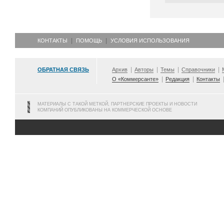
КОНТАКТЫ
ПОМОЩЬ
УСЛОВИЯ ИСПОЛЬЗОВАНИЯ
ОБРАТНАЯ СВЯЗЬ
Архив
Авторы
Темы
Справочники
О «Коммерсанте»
Редакция
Контакты
МАТЕРИАЛЫ С ТАКОЙ МЕТКОЙ, ПАРТНЕРСКИЕ ПРОЕКТЫ И НОВОСТИ
КОМПАНИЙ ОПУБЛИКОВАНЫ НА КОММЕРЧЕСКОЙ ОСНОВЕ