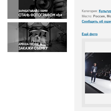
Правосудие
Происшествия и конфликты
Категория:
Культу
Религия
Место:
Россия, М
Сообщить об оши
Светская жизнь
Спорт
Ещё фото
Экология
Экономика и бизнес