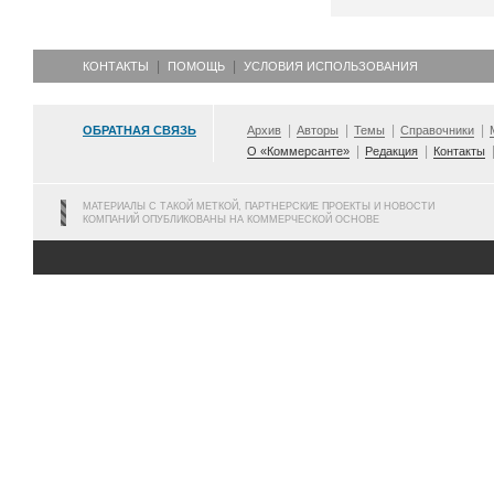
КОНТАКТЫ
ПОМОЩЬ
УСЛОВИЯ ИСПОЛЬЗОВАНИЯ
ОБРАТНАЯ СВЯЗЬ
Архив
Авторы
Темы
Справочники
О «Коммерсанте»
Редакция
Контакты
МАТЕРИАЛЫ С ТАКОЙ МЕТКОЙ, ПАРТНЕРСКИЕ ПРОЕКТЫ И НОВОСТИ
КОМПАНИЙ ОПУБЛИКОВАНЫ НА КОММЕРЧЕСКОЙ ОСНОВЕ