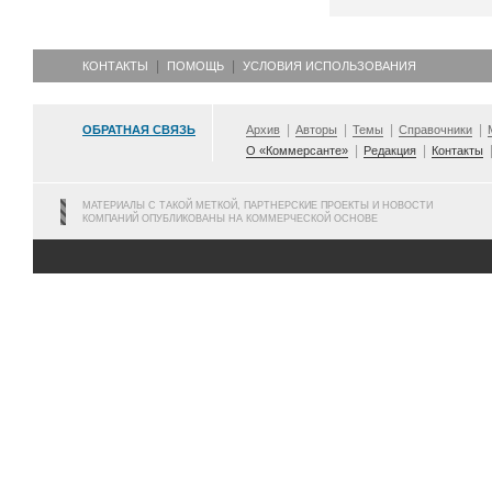
КОНТАКТЫ
ПОМОЩЬ
УСЛОВИЯ ИСПОЛЬЗОВАНИЯ
ОБРАТНАЯ СВЯЗЬ
Архив
Авторы
Темы
Справочники
О «Коммерсанте»
Редакция
Контакты
МАТЕРИАЛЫ С ТАКОЙ МЕТКОЙ, ПАРТНЕРСКИЕ ПРОЕКТЫ И НОВОСТИ
КОМПАНИЙ ОПУБЛИКОВАНЫ НА КОММЕРЧЕСКОЙ ОСНОВЕ