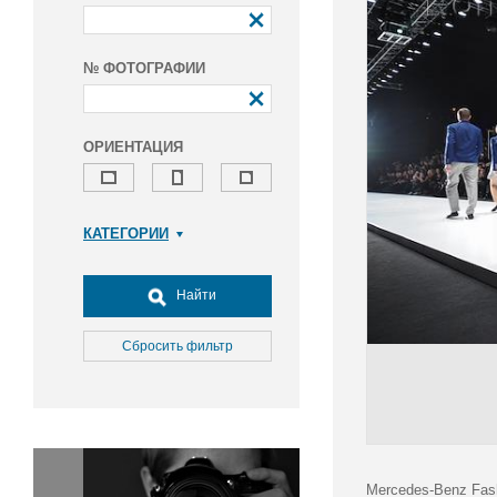
№ ФОТОГРАФИИ
ОРИЕНТАЦИЯ
КАТЕГОРИИ
Армия и ВПК
Досуг, туризм и отдых
Найти
Культура
Медицина
Сбросить фильтр
Наука
Образование
Общество
Окружающая среда
Политика
Mercedes-Benz Fas