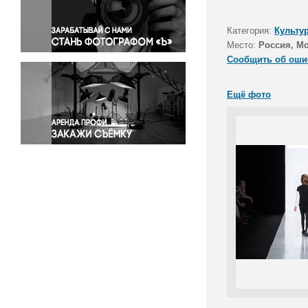
Правосудие
Происшествия и конфликты
Категория:
Культу
Религия
Место:
Россия, М
Сообщить об оши
Светская жизнь
Спорт
Ещё фото
Экология
Экономика и бизнес