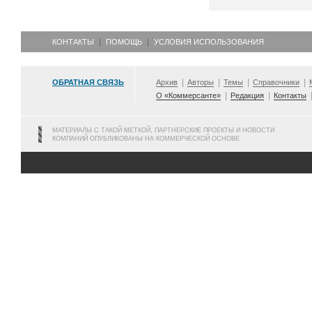
КОНТАКТЫ
ПОМОЩЬ
УСЛОВИЯ ИСПОЛЬЗОВАНИЯ
ОБРАТНАЯ СВЯЗЬ
Архив
Авторы
Темы
Справочники
О «Коммерсанте»
Редакция
Контакты
МАТЕРИАЛЫ С ТАКОЙ МЕТКОЙ, ПАРТНЕРСКИЕ ПРОЕКТЫ И НОВОСТИ
КОМПАНИЙ ОПУБЛИКОВАНЫ НА КОММЕРЧЕСКОЙ ОСНОВЕ